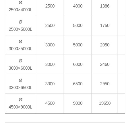
Ø
2500
4000
1386
7
2500×4000L
Ø
2500
5000
1750
9
2500×5000L
Ø
3000
5000
2050
1
3000×5000L
Ø
3000
6000
2460
1
3000×6000L
Ø
3300
6500
2950
2
3300×6500L
Ø
4500
9000
19650
7
4500×9000L