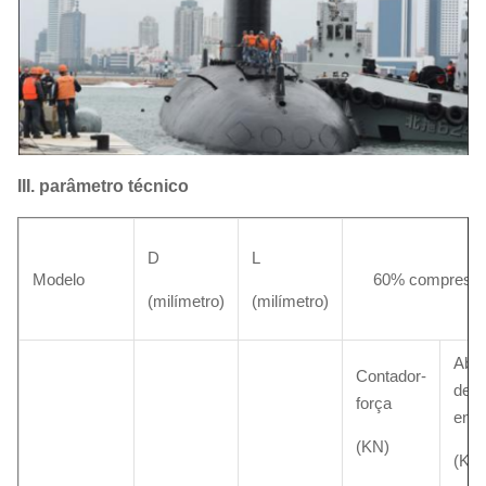
III. parâmetro técnico
D
L
Modelo
60% compressí
(milímetro)
(milímetro)
Abs
Contador-
de
força
ener
(KN)
(KJ)