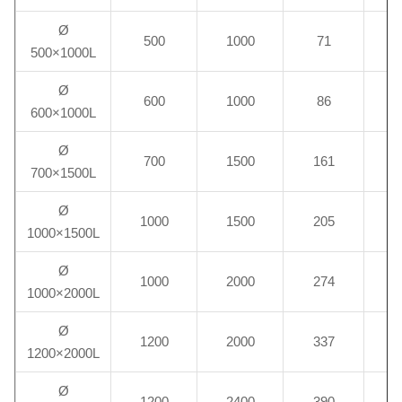
Ø
500
1000
71
500×1000L
Ø
600
1000
86
600×1000L
Ø
700
1500
161
700×1500L
Ø
1000
1500
205
1000×1500L
Ø
1000
2000
274
1000×2000L
Ø
1200
2000
337
1200×2000L
Ø
1200
2400
390
1