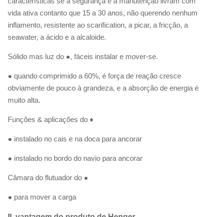
características se a segurança e a manutenção livram com
vida ativa contanto que 15 a 30 anos, não querendo nenhum
inflamento, resistente ao scarification, a picar, a fricção, a
seawater, a ácido e a alcaloide.
Sólido mas luz do ●, fáceis instalar e mover-se.
● quando comprimido a 60%, é força de reação cresce
obviamente de pouco à grandeza, e a absorção de energia é
muito alta.
Funções & aplicações do ♦
● instalado no cais e na doca para ancorar
● instalado no bordo do navio para ancorar
Câmara do flutuador do ●
● para mover a carga
II. vantagem do produto de Henger