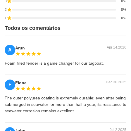
3
0%
2
0%
1
0%
Todos os comentários
Apr 14.2026
Arun
A
Foam filled fender is a game changer for our tugboat.
Dec 30.2025
Fiona
F
The outer polyurea coating is extremely durable; even after being
submerged in seawater for more than half a year, its resistance to
seawater corrosion remains excellent.
Jul 2.2025
John