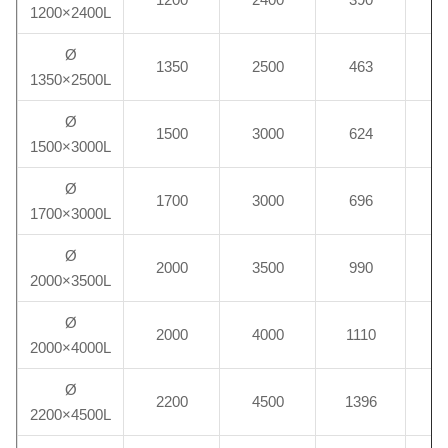
1200×2400L
Ø
1350
2500
463
1
1350×2500L
Ø
1500
3000
624
2
1500×3000L
Ø
1700
3000
696
2
1700×3000L
Ø
2000
3500
990
4
2000×3500L
Ø
2000
4000
1110
5
2000×4000L
Ø
2200
4500
1396
6
2200×4500L