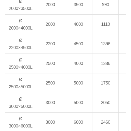
Ø
2000
3500
990
4
2000×3500L
Ø
2000
4000
1110
5
2000×4000L
Ø
2200
4500
1396
6
2200×4500L
Ø
2500
4000
1386
7
2500×4000L
Ø
2500
5000
1750
9
2500×5000L
Ø
3000
5000
2050
1
3000×5000L
Ø
3000
6000
2460
1
3000×6000L