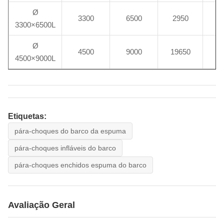
Ø
3300
6500
2950
2
3300×6500L
Ø
4500
9000
19650
7
4500×9000L
Etiquetas:
pára-choques do barco da espuma
pára-choques infláveis do barco
pára-choques enchidos espuma do barco
Avaliação Geral