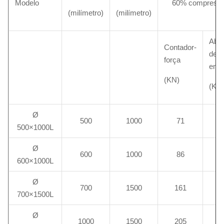
Modelo
60% compressí
(milímetro)
(milímetro)
Abs
Contador-
de
força
ener
(KN)
(KJ)
Ø
500
1000
71
500×1000L
Ø
600
1000
86
600×1000L
Ø
700
1500
161
700×1500L
Ø
1000
1500
205