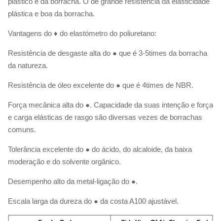
plástico e da borracha. O de grande resistência da elasticidade
plástica e boa da borracha.
Vantagens do ♦ do elastómetro do poliuretano:
Resistência de desgaste alta do
●
que é 3-5times da borracha
da natureza.
Resistência de óleo excelente do ● que é 4times de NBR.
Força mecânica alta do ●. Capacidade da suas intenção e força
e carga elásticas de rasgo são diversas vezes de borrachas
comuns.
Tolerância excelente do ● do ácido, do alcaloide, da baixa
moderação e do solvente orgânico.
Desempenho alto da metal-ligação do ●.
Escala larga da dureza do ● da costa A100 ajustável.