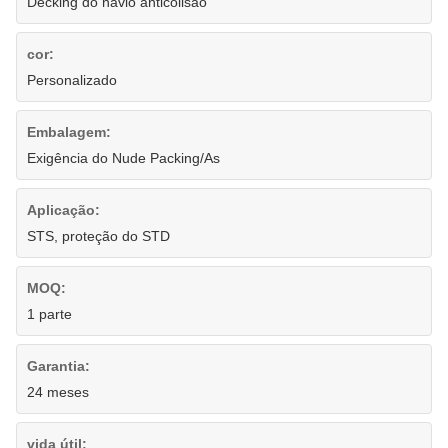
Decking do navio anticolisão
cor:
Personalizado
Embalagem:
Exigência do Nude Packing/As
Aplicação:
STS, proteção do STD
MOQ:
1 parte
Garantia:
24 meses
vida útil: