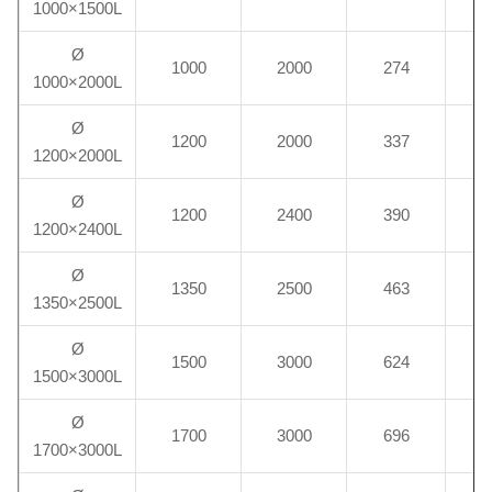
1000×1500L
Ø
1000
2000
274
1000×2000L
Ø
1200
2000
337
1200×2000L
Ø
1200
2400
390
1
1200×2400L
Ø
1350
2500
463
1
1350×2500L
Ø
1500
3000
624
2
1500×3000L
Ø
1700
3000
696
2
1700×3000L