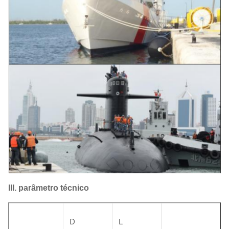
III. parâmetro técnico
D
L