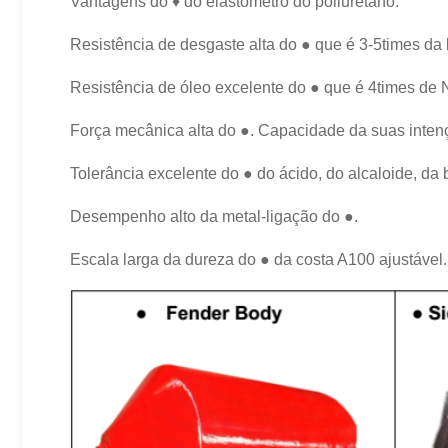
Vantagens do ♦ do elastómetro do poliuretano:
Resistência de desgaste alta do
●
que é 3-5times da 
Resistência de óleo excelente do ● que é 4times de
Força mecânica alta do ●. Capacidade da suas intenç
Tolerância excelente do ● do ácido, do alcaloide, da
Desempenho alto da metal-ligação do ●.
Escala larga da dureza do ● da costa A100 ajustável.