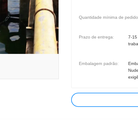
Quantidade mínima de pedido
Prazo de entrega:
7-15
trab
Embalagem padrão:
Emba
Nude
exigê