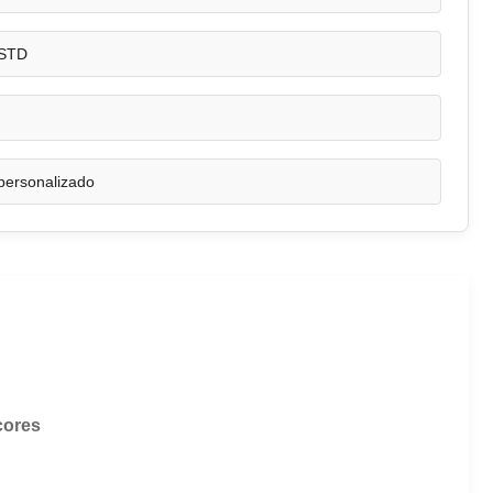
 STD
 personalizado
cores