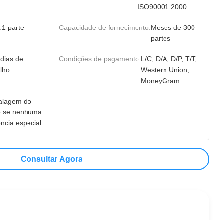
ISO90001:2000
:
1 parte
Capacidade de fornecimento:
Meses de 300
partes
 dias de
Condições de pagamento:
L/C, D/A, D/P, T/T,
alho
Western Union,
MoneyGram
lagem do
 se nenhuma
ncia especial.
Consultar Agora