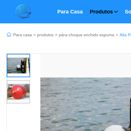
Para Casa
Produtos
So
Para casa
>
produtos
>
pára-choque enchido espuma
>
Alta 