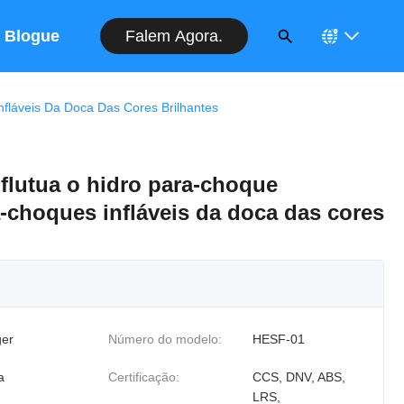
Falem Agora.
Blogue
fláveis Da Doca Das Cores Brilhantes
 flutua o hidro para-choque
-choques infláveis da doca das cores
er
Número do modelo:
HESF-01
a
Certificação:
CCS, DNV, ABS,
LRS,