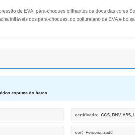
pressão de EVA, pára-choques brilhantes da doca das cores S
ha infláveis dos pára-choques, do poliuretano de EVA e bolsas 
hidos espuma do barco
certificado:
CCS, DNV, ABS, 
cor:
Personalizado