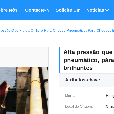
bre Nós
Contacte-Nos
Solicite Um Orçamento
Notícias
Pressão Que Flutua O Hidro Para-Choque Pneumático, Pára-Choques In
Alta pressão que
pneumático, pára
brilhantes
Atributos-chave
Marca:
Heng
Local de Origem:
Chin