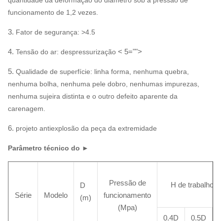
quantidade da deformação do diâmetro sob a pressão de
funcionamento de 1,2 vezes.
3.
Fator de segurança: >4.5
4.
< 5="">
Tensão do ar: despressurização
5.
Qualidade de superfície: linha forma, nenhuma quebra,
nenhuma bolha, nenhuma pele dobro, nenhumas impurezas,
nenhuma sujeira distinta e o outro defeito aparente da
carenagem.
6.
projeto antiexplosão da peça da extremidade
Parâmetro técnico do ►
Pressão de
H de trabalho (
D
Série
Modelo
funcionamento
(m)
(Mpa)
0.4D
0.5D