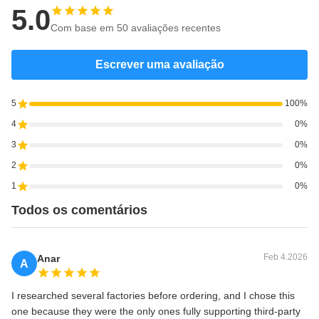
5.0
Com base em 50 avaliações recentes
Escrever uma avaliação
5
100%
4
0%
3
0%
2
0%
1
0%
Todos os comentários
Feb 4.2026
Anar
A
I researched several factories before ordering, and I chose this
one because they were the only ones fully supporting third‑party