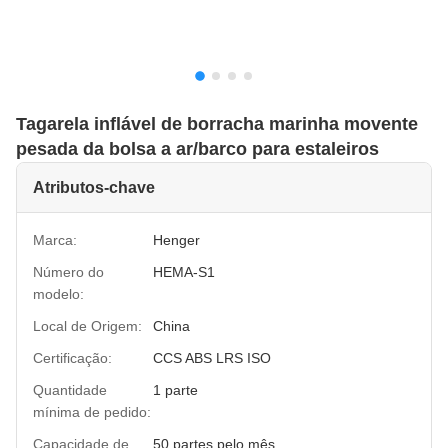
Tagarela inflável de borracha marinha movente
pesada da bolsa a ar/barco para estaleiros
Atributos-chave
Marca:
Henger
Número do
HEMA-S1
modelo:
Local de Origem:
China
Certificação:
CCS ABS LRS ISO
Quantidade
1 parte
mínima de pedido:
Capacidade de
50 partes pelo mês