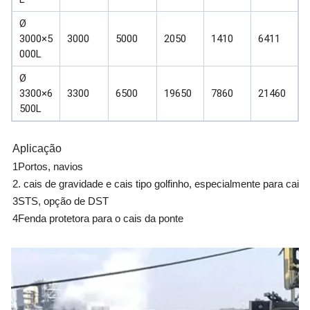
Ø
3000×5
3000
5000
2050
1410
6411
000L
Ø
3300×6
3300
6500
19650
7860
21460
500L
Aplicação
1Portos, navios
2. cais de gravidade e cais tipo golfinho, especialmente para cai
3STS, opção de DST
4Fenda protetora para o cais da ponte
5Aplicado em conjunto com outras formas de pára-choques, como