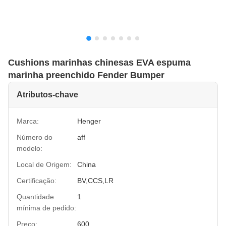
Cushions marinhas chinesas EVA espuma
marinha preenchido Fender Bumper
Atributos-chave
Marca:
Henger
Número do
aff
modelo:
Local de Origem:
China
Certificação:
BV,CCS,LR
Quantidade
1
mínima de pedido:
Preço:
600