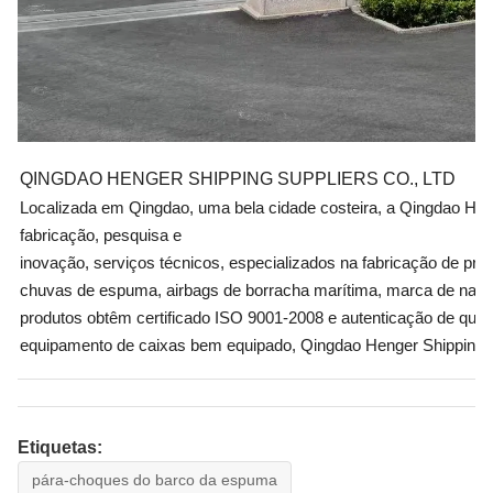
QINGDAO HENGER SHIPPING SUPPLIERS CO., LTD
Localizada em Qingdao, uma bela cidade costeira, a Qingdao Heng
fabricação, pesquisa e
inovação, serviços técnicos, especializados na fabricação de pr
chuvas de espuma, airbags de borracha marítima, marca de naveg
produtos obtêm certificado ISO 9001-2008 e autenticação de qual
equipamento de caixas bem equipado, Qingdao Henger Shipping Su
marinhos competitivos internacionais de topo fornecendo produtos 
responsabilidade de garantir a segurança marítima global atra
Etiquetas:
pára-choques do barco da espuma