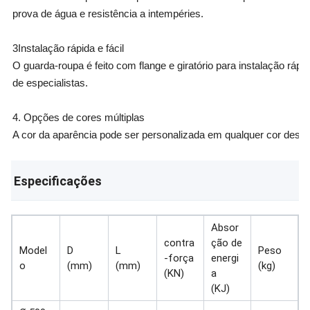
prova de água e resistência a intempéries.
3Instalação rápida e fácil
O guarda-roupa é feito com flange e giratório para instalação rápid
de especialistas.
4. Opções de cores múltiplas
A cor da aparência pode ser personalizada em qualquer cor desi
5. Opções múltiplas de formato e tamanho
Especificações
O guarda-chuva é feito de espuma de alta plasticidade, cuja form
6. Alta capacidade de absorção de energia e menor força de reaç
Absor
contra
ção de
Model
D
L
Peso
-força
energi
o
(mm)
(mm)
(kg)
(KN)
a
(KJ)