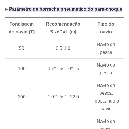
►
Parâmetro de borracha pneumático do para-choque
Tonelagem
Recomendação
Tipo do
do navio (T)
SizeD×L (m)
navio
Navio da
50
0.5*1.0
pesca
Navio da
100
0.7*1.5~1.0*1.5
pesca
Navio da
pesca,
200
1.0*1.5~1.2*2.0
rebocando o
navio
Navio da