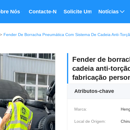
bre Nós
Contacte-Nos
Solicite Um Orçamento
Notícias
>
Fender De Borracha Pneumática Com Sistema De Cadeia Anti-Torçã
Fender de borra
cadeia anti-torç
fabricação perso
Atributos-chave
Marca:
Heng
Local de Origem:
Chin