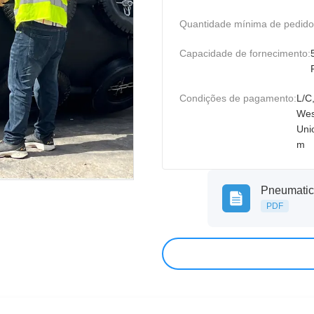
Quantidade mínima de pedido
Capacidade de fornecimento:
Condições de pagamento:
L/C
Wes
Uni
m
Pneumatic
PDF