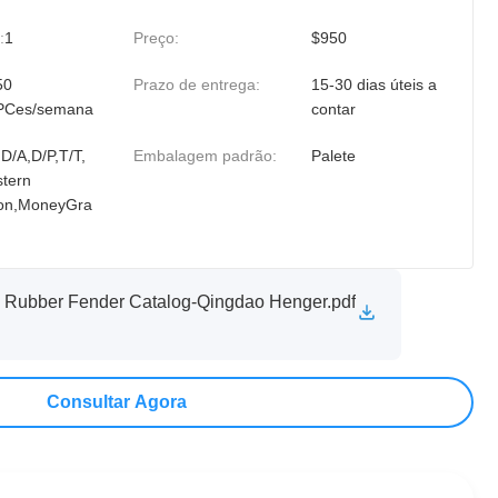
:
1
Preço:
$950
50
Prazo de entrega:
15-30 dias úteis a
PCes/semana
contar
,D/A,D/P,T/T,
Embalagem padrão:
Palete
tern
on,MoneyGra
 Rubber Fender Catalog-Qingdao Henger.pdf
Consultar Agora