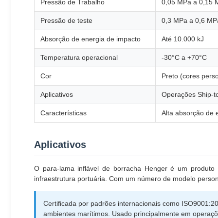
Pressão de Trabalho
0,05 MPa a 0,15
Pressão de teste
0,3 MPa a 0,6 MP
Absorção de energia de impacto
Até 10.000 kJ
Temperatura operacional
-30°C a +70°C
Cor
Preto (cores pers
Aplicativos
Operações Ship-to
Características
Alta absorção de e
Aplicativos
O para-lama inflável de borracha Henger é um produto 
infraestrutura portuária. Com um número de modelo person
Certificada por padrões internacionais como ISO9001:2
ambientes marítimos. Usado principalmente em operaçõe