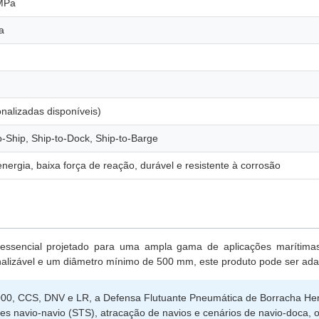
 MPa
a
onalizadas disponíveis)
-Ship, Ship-to-Dock, Ship-to-Barge
nergia, baixa força de reação, durável e resistente à corrosão
essencial projetado para uma ampla gama de aplicações marítima
alizável e um diâmetro mínimo de 500 mm, este produto pode ser adap
000, CCS, DNV e LR, a Defensa Flutuante Pneumática de Borracha Hen
s navio-navio (STS), atracação de navios e cenários de navio-doca,