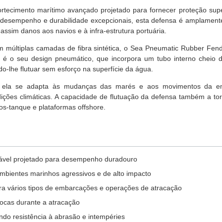
tecimento marítimo avançado projetado para fornecer proteção sup
 desempenho e durabilidade excepcionais, esta defensa é amplamente
 assim danos aos navios e à infra-estrutura portuária.
m múltiplas camadas de fibra sintética, o Sea Pneumatic Rubber Fen
 é o seu design pneumático, que incorpora um tubo interno cheio d
do-lhe flutuar sem esforço na superfície da água.
 ela se adapta às mudanças das marés e aos movimentos da emba
ções climáticas. A capacidade de flutuação da defensa também a to
os-tanque e plataformas offshore.
rável projetado para desempenho duradouro
mbientes marinhos agressivos e de alto impacto
ra vários tipos de embarcações e operações de atracação
docas durante a atracação
indo resistência à abrasão e intempéries