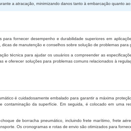
urante a atracação, minimizando danos tanto à embarcação quanto ao
 para fornecer desempenho e durabilidade superiores em aplicações
o, dicas de manutenção e conselhos sobre solução de problemas para g
ão técnica para ajudar os usuários a compreender as especificaçõe
as e oferecer soluções para problemas comuns relacionados à regula
mático é cuidadosamente embalado para garantir a máxima proteção
os e contaminação da superfície. Em seguida, é colocado em uma re
choque de borracha pneumático, incluindo frete marítimo, frete aér
ansporte. Os cronogramas e rotas de envio são otimizados para fornec