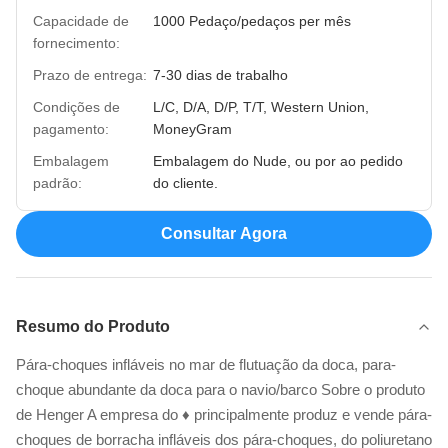
Capacidade de
1000 Pedaço/pedaços per mês
fornecimento:
Prazo de entrega:
7-30 dias de trabalho
Condições de
L/C, D/A, D/P, T/T, Western Union,
pagamento:
MoneyGram
Embalagem
Embalagem do Nude, ou por ao pedido
padrão:
do cliente.
Consultar Agora
Resumo do Produto
Pára-choques infláveis no mar de flutuação da doca, para-
choque abundante da doca para o navio/barco Sobre o produto
de Henger A empresa do ♦ principalmente produz e vende pára-
choques de borracha infláveis dos pára-choques, do poliuretano