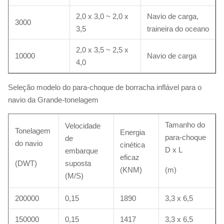
2,0 x 3,0 ~ 2,0 x
Navio de carga,
3000
3,5
traineira do oceano
2,0 x 3,5 ~ 2,5 x
10000
Navio de carga
4,0
Seleção modelo do para-choque de borracha inflável para o
navio da Grande-tonelagem
Tamanho do
Velocidade
Tonelagem
Energia
para-choque
de
do navio
cinética
D x L
embarque
eficaz
(DWT)
suposta
(KNM)
(m)
(M/S)
200000
0,15
1890
3,3 x 6,5
150000
0,15
1417
3,3 x 6,5