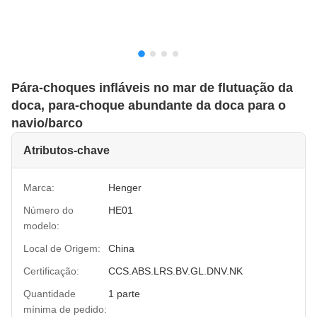
Pára-choques infláveis no mar de flutuação da
doca, para-choque abundante da doca para o
navio/barco
Atributos-chave
Marca:
Henger
Número do
HE01
modelo:
Local de Origem:
China
Certificação:
CCS.ABS.LRS.BV.GL.DNV.NK
Quantidade
1 parte
mínima de pedido: