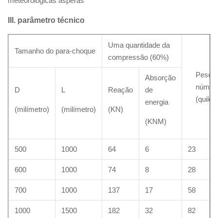
meteorológicas ásperas
III. parâmetro técnico
Uma quantidade da
Tamanho do para-choque
compressão (60%)
Peso 
Absorção
númen
D
L
Reação
de
(quilo
energia
(milímetro)
(milímetro)
(KN)
(KNM)
500
1000
64
6
23
600
1000
74
8
28
700
1000
137
17
58
1000
1500
182
32
82