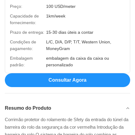
Preço:
100 USD/meter
Capacidade de
1km/week
fornecimento:
Prazo de entrega:
15-30 dias úteis a contar
Condições de
L/C, D/A, D/P, T/T, Western Union,
pagamento:
MoneyGram
Embalagem
embalagem da caixa da caixa ou
padrão:
personalizado
Consultar Agora
Resumo do Produto
Corrimão protetor do rolamento de Sfety da entrada do túnel da
barreira do rolo da segurança da cor vermelha Introdução da
barreira do rolo O sistema de barreira do rolo combina as