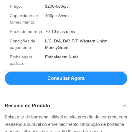
Preço:
$200-500/pc
Capacidade de
100pcs/week
fornecimento:
Prazo de entrega:
70-10 dias úteis
Condições de
L/C, D/A, D/P, T/T, Western Union,
pagamento:
MoneyGram
Embalagem
Embalagem Nude
padrão:
Consultar Agora
Resumo do Produto
Bolsa a ar de borracha inflável de alta pressão da cor preta com
resistência durável do envelhecimento Introdução de borracha
marinha inflável da bolsa a ar 6000 anos há, nosso