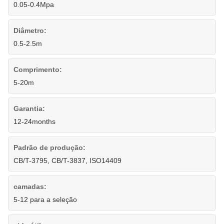
0.05-0.4Mpa
Diâmetro:
0.5-2.5m
Comprimento:
5-20m
Garantia:
12-24months
Padrão de produção:
CB/T-3795, CB/T-3837, ISO14409
camadas:
5-12 para a seleção