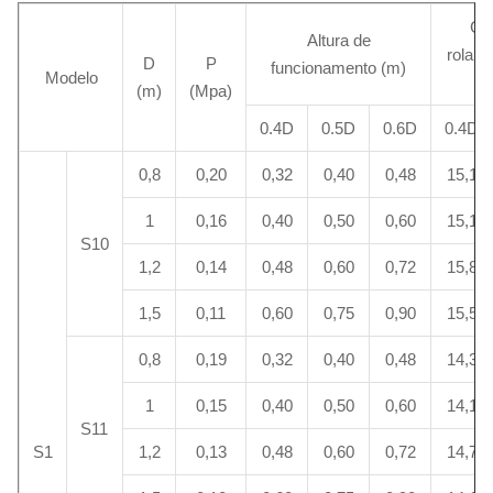
Ca
Altura de
rolame
D
P
funcionamento (m)
Modelo
(m)
(Mpa)
0.4D
0.5D
0.6D
0.4D
0,8
0,20
0,32
0,40
0,48
15,1
1
0,16
0,40
0,50
0,60
15,1
S10
1,2
0,14
0,48
0,60
0,72
15,8
1,5
0,11
0,60
0,75
0,90
15,5
0,8
0,19
0,32
0,40
0,48
14,3
1
0,15
0,40
0,50
0,60
14,1
S11
S1
1,2
0,13
0,48
0,60
0,72
14,7