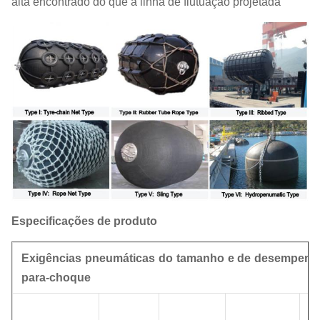
alta encontrado do que a linha de flutuação projetada
Especificações de produto
Exigências pneumáticas do tamanho e de desempenh
para-choque
P