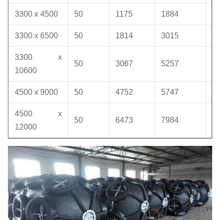
3300 x 4500
50
1175
1884
1
3300 x 6500
50
1814
3015
1
3300 x
50
3067
5257
1
10600
4500 x 9000
50
4752
5747
1
4500 x
50
6473
7984
1
12000