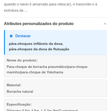
quando o navio é amarrado para rebocar), e transmite-o à
estrutura da ...
Atributos personalizados do produto
Destacar
pára-choques infláveis da doca
,
pára-choques da doca de flutuação
Nome do produto:
Para-choque de borracha pneumático/para-choque
marinho/para-choque de Yokohama
Material:
Borracha natural
Especificação:
Diâmetro 0.5m-4.5m, L 0.7m-9m/Customized