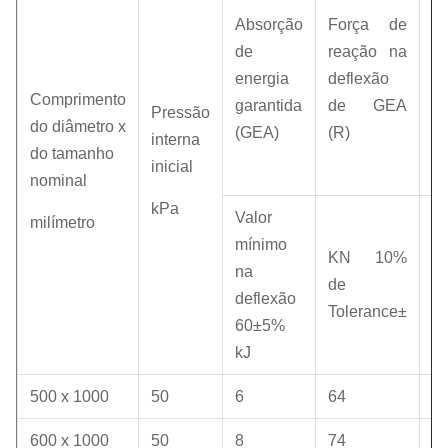
d
Absorção
Força de
(p
de
reação na
in
energia
deflexão
n
Comprimento
garantida
de GEA
Pressão
de
do diâmetro x
(GEA)
(R)
interna
d
do tamanho
inicial
(P
nominal
kPa
Valor
milímetro
Va
mínimo
KN 10%
re
na
de
deflexão
Tolerance±
k
60±5%
kJ
500 x 1000
50
6
64
1
600 x 1000
50
8
74
1